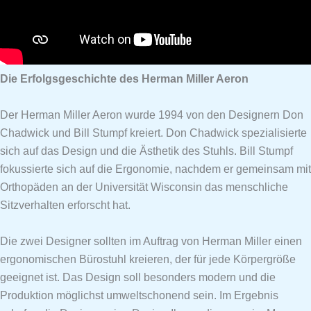
Die Erfolgsgeschichte des Herman Miller Aeron
Der Herman Miller Aeron wurde 1994 von den Designern Don
Chadwick und Bill Stumpf kreiert. Don Chadwick spezialisierte
sich auf das Design und die Ästhetik des Stuhls. Bill Stumpf
fokussierte sich auf die Ergonomie, nachdem er gemeinsam mit
Orthopäden an der Universität Wisconsin das menschliche
Sitzverhalten erforscht hat.
Die zwei Designer sollten im Auftrag von Herman Miller einen
ergonomischen Bürostuhl kreieren, der für jede Körpergröße
geeignet ist. Das Design soll besonders modern und die
Produktion möglichst umweltschonend sein. Im Ergebnis