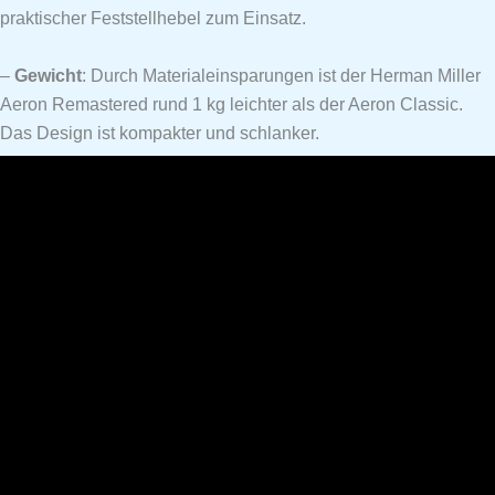
praktischer Feststellhebel zum Einsatz.
–
Gewicht
: Durch Materialeinsparungen ist der Herman Miller
Aeron Remastered rund 1 kg leichter als der Aeron Classic.
Das Design ist kompakter und schlanker.