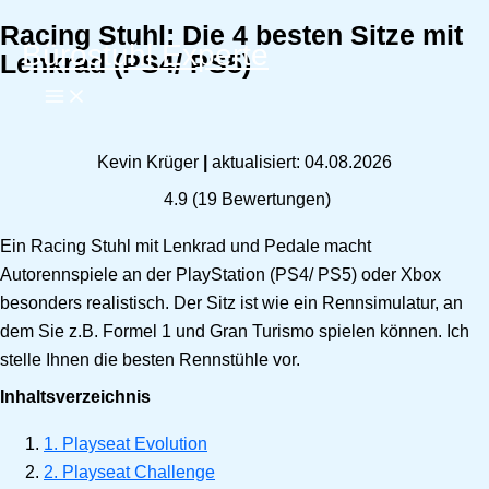
Racing Stuhl: Die 4 besten Sitze mit
Zum
Bürostuhl Experte
Lenkrad (PS4/ PS5)
Inhalt
springen
Kevin Krüger
|
aktualisiert: 04.08.2026
4.9
(
19
Bewertungen)
Ein Racing Stuhl mit Lenkrad und Pedale macht
Autorennspiele an der PlayStation (PS4/ PS5) oder Xbox
besonders realistisch. Der Sitz ist wie ein Rennsimulatur, an
dem Sie z.B. Formel 1 und Gran Turismo spielen können. Ich
stelle Ihnen die besten Rennstühle vor.
Inhaltsverzeichnis
1. Playseat Evolution
2. Playseat Challenge