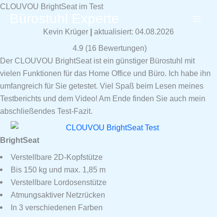
Zum
CLOUVOU BrightSeat im Test
Bürostuhl Experte
Inhalt
springen
Kevin Krüger
|
aktualisiert: 04.08.2026
4.9
(
16
Bewertungen)
Der CLOUVOU BrightSeat ist ein günstiger Bürostuhl mit
vielen Funktionen für das Home Office und Büro. Ich habe ihn
umfangreich für Sie getestet. Viel Spaß beim Lesen meines
Testberichts und dem Video! Am Ende finden Sie auch mein
abschließendes Test-Fazit.
BrightSeat
Verstellbare 2D-Kopfstütze
Bis 150 kg und max. 1,85 m
Verstellbare Lordosenstütze
Atmungsaktiver Netzrücken
In 3 verschiedenen Farben