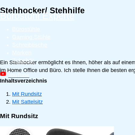
Stehhocker/ Stehhilfe
Zum
Bürostuhl Experte
Inhalt
springen
Bürostühle
Gaming Stühle
Schreibtische
Marken
Zubehör
Ein Stehhocker ermöglicht es Ihnen, höher als auf einem
im Home Office und Büro. Ich stelle Ihnen die besten e
YouTube
Inhaltsverzeichnis
Mit Rundsitz
Mit Sattelsitz
Mit Rundsitz